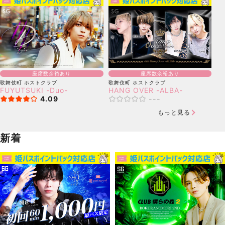
座席数余裕あり
座席数余裕あり
歌舞伎町
ホストクラブ
歌舞伎町
ホストクラブ
FUYUTSUKI -Duo-
HANG OVER -ALBA-
4.09
---
もっと見る
新着