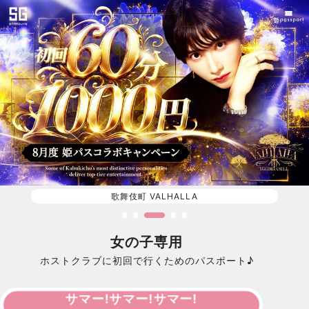
歌舞伎町 VALHALLA
女の子専用
ホストクラブに初回で行くためのパスポート♪
サマー!サマー!サマー!