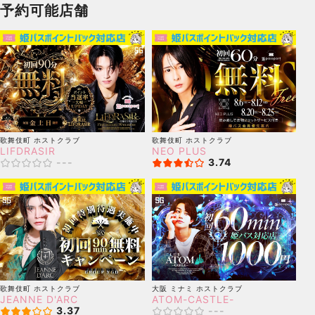
予約可能店舗
歌舞伎町
ホストクラブ
歌舞伎町
ホストクラブ
LIFDRASIR
NEO PLUS
---
3.74
歌舞伎町
ホストクラブ
大阪 ミナミ
ホストクラブ
JEANNE D'ARC
ATOM-CASTLE-
3.37
---