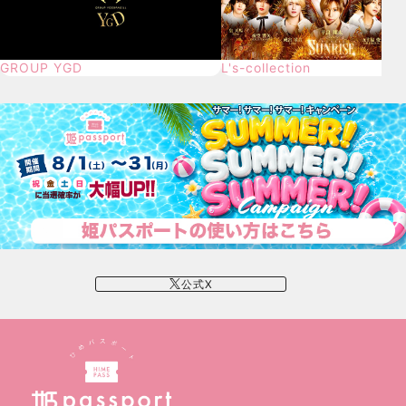
GROUP YGD
L's-collection
公式X