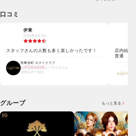
口コミ
伊東
2026年8月7日
2
スタッフさんの人数も多く楽しかったです！
店内結構人
普通
歌舞伎町
ホストクラブ
LIFDRASIR
リーヴスラシル
歌
(
GROUP YGD
)
AV
(
GR
グループ
もっと見る