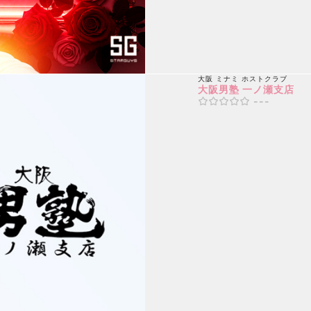
大阪 ミナミ
ホストクラブ
大阪男塾 一ノ瀬支店
---