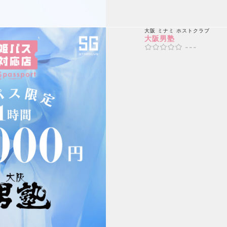
大阪 ミナミ
ホストクラブ
大阪男塾
---