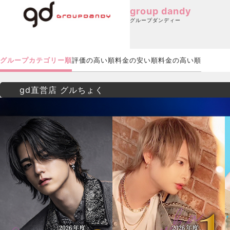
group dandy
グループダンディー
グループカテゴリー順
評価の高い順
料金の安い順
料金の高い順
gd直営店 グルちょく