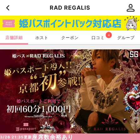
RAD REGALIS
4
店舗詳細
ホスト
クーポン
口コミ
グループ
座席数余裕あり
3/26 21:35
更新